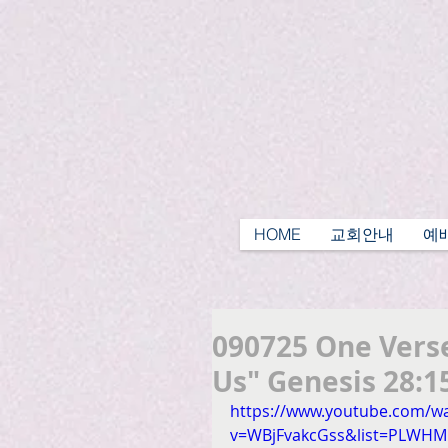
HOME
교회안내
예
090725 One Verse
Us" Genesis 28:1
https://www.youtube.com/w
v=WBjFvakcGss&list=PLWHM