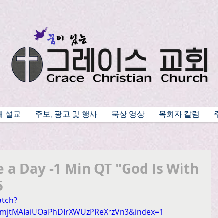
배 설교
주보, 광고 및 행사
묵상 영상
목회자 칼럼
 a Day -1 Min QT "God Is With
5
atch?
mjtMAIaiUOaPhDIrXWUzPReXrzVn3&index=1