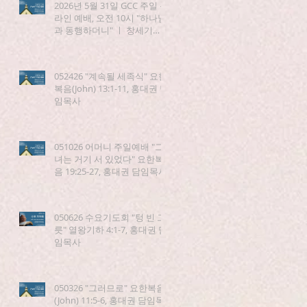
2026년 5월 31일 GCC 주일 온
라인 예배, 오전 10시 "하나님
과 동행하더니" ㅣ 창세기
(Genesis) 5:21-24
052426 "계속될 세족식" 요한
복음(John) 13:1-11, 홍대권 담
임목사
051026 어머니 주일예배 "그
녀는 거기 서 있었다" 요한복
음 19:25-27, 홍대권 담임목사
050626 수요기도회 "텅 빈 그
릇" 열왕기하 4:1-7, 홍대권 담
임목사
050326 "그러므로" 요한복음
(John) 11:5-6, 홍대권 담임목