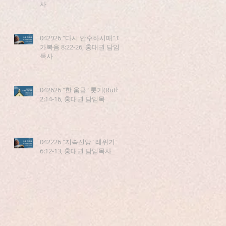
사
042926 "다시 안수하시매" 마
가복음 8:22-26, 홍대권 담임
목사
042626 "한 움큼" 룻기(Ruth)
2:14-16, 홍대권 담임목
042226 "지속신앙" 레위기
6:12-13, 홍대권 담임목사