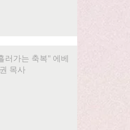
이 흘러가는 축복" 에베
대권 목사