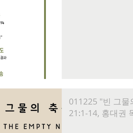
011225 "빈 그
21:1-14, 홍대권