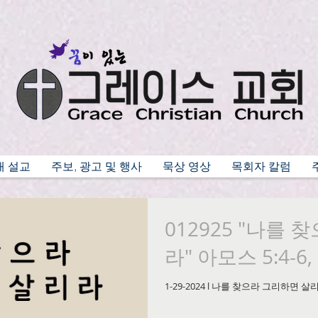
배 설교
주보, 광고 및 행사
묵상 영상
목회자 칼럼
012925 "나를
라" 아모스 5:4-
1-29-2024 l 나를 찾으라 그리하면 