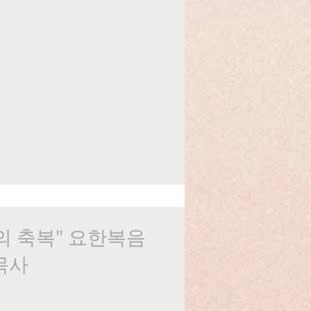
물의 축복" 요한복음
 목사