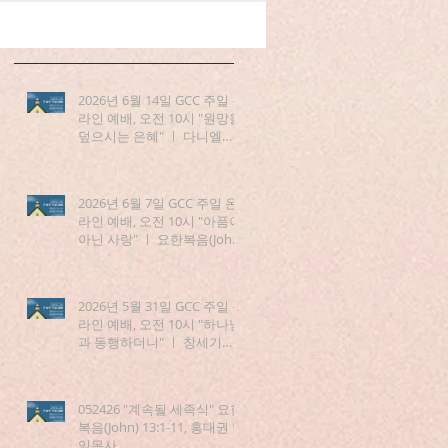
2026년 6월 14일 GCC 주일 온
라인 예배, 오전 10시 "원망을
덮으시는 은혜" ㅣ 다니엘
(Daniel) 3:19-25
2026년 6월 7일 GCC 주일 온
라인 예배, 오전 10시 "아픔이
아닌 사랑" ㅣ 요한복음(John)
15:1-8
2026년 5월 31일 GCC 주일 온
라인 예배, 오전 10시 "하나님
과 동행하더니" ㅣ 창세기
(Genesis) 5:21-24
052426 "계속될 세족식" 요한
복음(John) 13:1-11, 홍대권 담
임목사