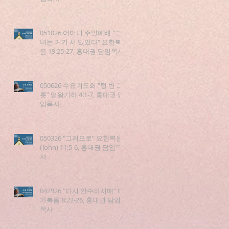
051026 어머니 주일예배 "그
녀는 거기 서 있었다" 요한복
음 19:25-27, 홍대권 담임목사
050626 수요기도회 "텅 빈 그
릇" 열왕기하 4:1-7, 홍대권 담
임목사
050326 "그러므로" 요한복음
(John) 11:5-6, 홍대권 담임목
사
042926 "다시 안수하시매" 마
가복음 8:22-26, 홍대권 담임
목사