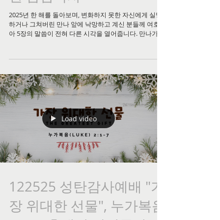
2025년 한 해를 돌아보며, 변화하지 못한 자신에게 실망
하거나 그쳐버린 만나 앞에 낙망하고 계신 분들께 여호수
아 5장의 말씀이 전혀 다른 시각을 열어줍니다. 만나가 그
친 것은 결핍이 아니라 성장이었습니다—광야의 유랑민
이 아닌 가나안의 정복자로 부르시는 하나님의 선포였습
니다. 나무를 베지 말라 하시고, 만나를 멈추시고, 홍해를
가르신 그 하나님께서 지금 이 순간에도 우리의 인생 공
사를 진행 중이십니다. 우리 눈에 실패처럼 보이는 그 자
리가 하나님 보시기에는 가장 아름다운 빚으심의 과정이
라는 것을, 2025년 마지막 주일 설교 영상을 통해 함께 나
누시기 바랍니다. 🙏
Load video
122525 성탄감사예배 "가
장 위대한 선물", 누가복음