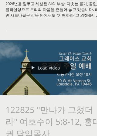
2026년을 앞두고 세상은 AI의 부상, 치솟는 물가, 끝없는
불확실성으로 우리의 마음을 흔들어 놓고 있습니다. 하지
만 사도바울은 감옥 안에서도 "기뻐하라"고 외쳤습니다
—상황이 좋아지면 마음이 평안해지는 것이 아니라, 하나
님의 평강이 먼저 우리의 생각을 수비해주실 때 비로소
상황을 이길 힘이 생기기 때문입니다. 요나처럼 다시스를
향해 도망치는 나만의 설계도가 아니라, 폭풍 속에서도
주무실 수 있었던 예수님의 설계도대로 생각을 선택하는
것—그 한 번의 생각 전환이 평생의 항로를 결정합니다.
2026년, 내 마음의 성벽을 하나님께서 지키시는 한 해를
함께 준비하는 송구영신 설교 영상을 꼭 보시기 바랍니
다. 🙏
Load video
122825 "만나가 그쳤더
라" 여호수아 5:8-12, 홍대
권 담임목사