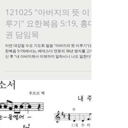
121025 "아버지의 뜻 이
루기" 요한복음 5:19, 홍대
권 담임목
이번 대강절 수요 기도회 말씀 "아버지의 뜻 이루기"(요
한복음 5:19)에서는, 베데스다 연못의 38년 병자를 고치
신 후 "내 아버지께서 이제까지 일하시니 나도 일한다"고
하신 예수님의 선포를 통해, 우리가 지쳐가는 진짜 이유
를 정직하게 마주합니다. 1세기 수습생 문화처럼 아들이
온종일 아버지의 손등에 시선을 고정하듯, 예수님은 자신
이 무언가를 하려는 마음을 내려놓고 오직 아버지가 하시
는 일을 보며 따라 행하셨다는 것, 그것이 성육신의 진짜
의미였습니다. 선교지에서 "내가 여기서 무엇을 해야 하
나"를 먼저 찾았던 자신의 모습을 통해, 주님의 일을 한다
하면서 그 주도권을 나에게 두는 것이 영적 탈진의 뿌리
임을 고백하는 이 말씀이, 분주한 대강절 가운데 자아의
엔진을 끄고 아버지와 함께 동행하는 삶으로 우리를 초대
합니다. 말씀 전체가 궁금하신 분들은 아래 영상 링크를
통해 꼭 들어보시길 권합니다.