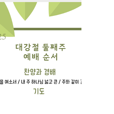
느리게. "헌금송: 오 신실하신 주" 느리게 1절만.