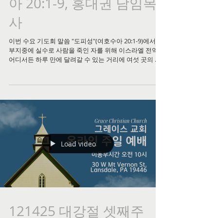
아 20:1-9, 홍대권 담임목
사
이번 수요 기도회 말씀 "도피성"(여호수아 20:1-9)에서는,
부지중에 실수로 사람을 죽인 자를 위해 이스라엘 전역
어디서든 하루 만에 달려갈 수 있는 거리에 여섯 곳의 도
피성을 마련하신 하나님의 세심한 사랑을 통해, 실수와
실패로 쫓기듯 살아가는 우리를 향한 하나님의 초대를 나
눕니다. 세상은 실패의 결과만을 보며 피의 보복자처럼
정죄하지만, 하나님은 헐떡이며 달려오는 우리를 향해
"네가 일부러 그런 게 아니라는 걸 내가 안다, 들어와
라"고 팔을 벌리고 기다리십니다. 도피성에 들어가기 위
해 장로들 앞에 자신의 사건을 솔직히 고백해야 했듯 하
나님 앞에 정직하게 나아오는 것이 회복의 시작이며, 대
제사장이 죽으면 자유를 얻었던 그 제도가 우리의 영원한
Load video
대제사장 예수 그리스도의 죽음으로 완성되었음을 깨닫
게 하는 말씀이었습니다. 말씀 전체가 궁금하신 분들은
아래 영상 링크를 통해 꼭 들어보시길 권합니다.
121425 대강절 셋째주