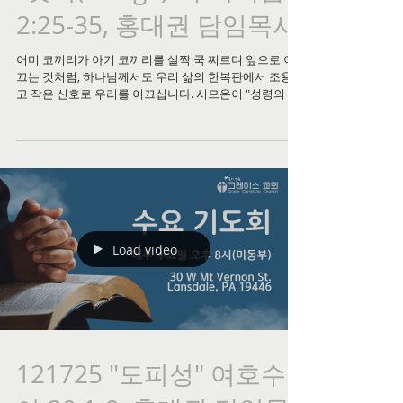
2:25-35, 홍대권 담임목사
어미 코끼리가 아기 코끼리를 살짝 쿡 찌르며 앞으로 이
끄는 것처럼, 하나님께서도 우리 삶의 한복판에서 조용하
고 작은 신호로 우리를 이끄십니다. 시므온이 "성령의 감
동으로" 성전에 들어간 그 날, 아기 예수를 품에 안는 평
생의 기다림이 이루어졌듯이, 하나님의 타이밍은 언제나
우리의 작은 순종이라는 열쇠로 열립니다. "보여주시면
가겠습니다"가 아니라, "가면 보게 될 것이다"라는 것이
하나님의 방식입니다. 대강절 마지막 주, 지금 당신의 마
음에 누군가가 자꾸 떠오르거나, 오랜 연락을 끊은 이에
게 먼저 손 내밀고 싶은 마음이 든다면—그것이 바로 하
나님의 거룩한 넛지일지도 모릅니다. 이번 주 설교 영상
을 통해 그 귀한 은혜를 함께 나누시기 바랍니다. 🙏
Load video
121725 "도피성" 여호수