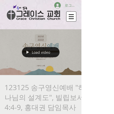
로그인
Load video
123125 송구영신예배 "하
나님의 설계도", 빌립보서
4:4-9, 홍대권 담임목사