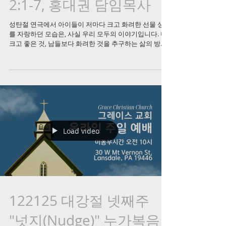
2:1-7, 홍대권 담임목사
성탄절 연극에서 아이들이 저마다 크고 화려한 선물 상자
를 자랑하던 모습은, 사실 우리 모두의 이야기입니다. 더
크고 좋은 것, 남들보다 화려한 것을 추구하는 삶의 방식
이 신앙 안에서도 그대로 반복됩니다. 그러나 가이사 아
구스도의 화려한 권력이 호령하던 그 날, 세상에서 가장
위대한 선물은 궁전이 아닌 말구유에서 태어났습니다. 다
윗이 미친 척하며 목숨을 구걸하던 그 처절한 현장에서
"내가 여호와께 간구하매 내게 응답하시고"라고 고백했
듯이, 하나님의 역사는 우리가 손에 쥔 크고 화려한 것들
을 주님 앞에 내려놓을 때 비로소 시작됩니다. 이 성탄절,
아무것도 없어 보이는 내 마음의 구유에 찾아오시는 예수
그리스도의 의미를 이번 주 설교 영상을 통해 함께 나누
Load video
시기 바랍니다. 메리 크리스마스! 🎄🙏
122125 대강절 넷째주
"넛지(Nudge)" 누가복음