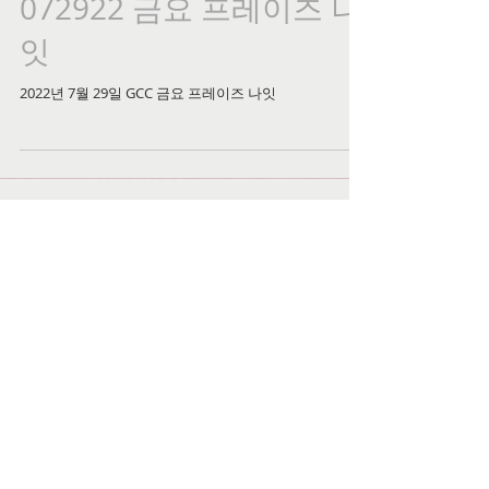
072922 금요 프레이즈 나
잇
2022년 7월 29일 GCC 금요 프레이즈 나잇
최근 게시물
2026년 6월 14일 GCC 주일 온라
인 예배, 오전 10시 "원망을 덮으시
는 은혜" ㅣ 다니엘(Daniel) 3:19-
25