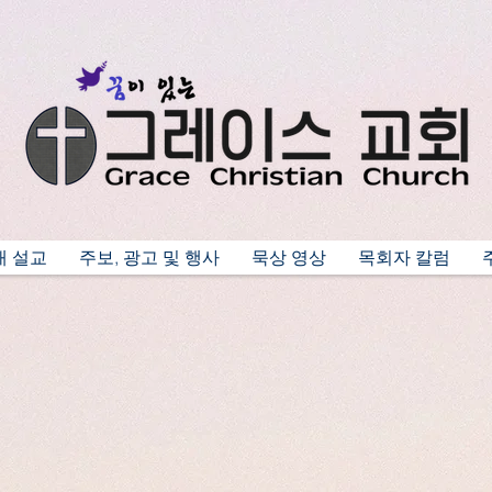
배 설교
주보, 광고 및 행사
묵상 영상
목회자 칼럼