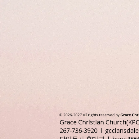
© 2026-2027 All rights reserved by
Grace Chr
Grace Christian Church(KPC
267-736-3920 l
gcclansdal
담임목사 홍대권 l
hong486