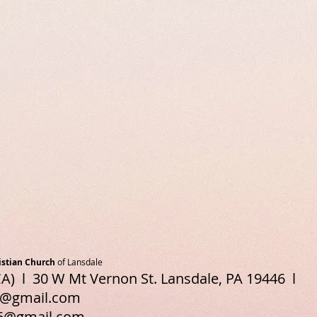
istian Church
of Lansdale
A) l 30 W Mt Vernon St. Lansdale, PA 19446 l
e@gmail.com
6@gmail.com