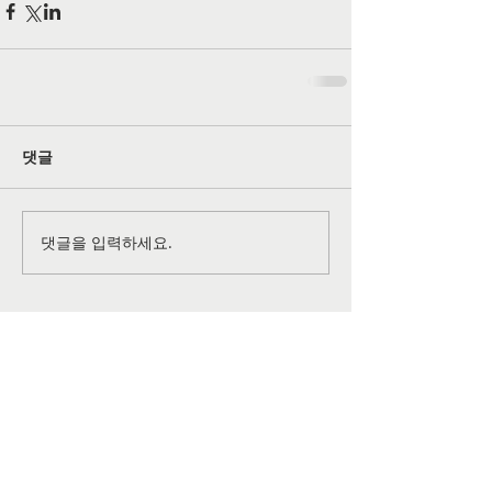
댓글
댓글을 입력하세요.
공식 SNS 페이지
©
2026-2027
All rights reserved by
Grace Christian
Church
of Lansdale