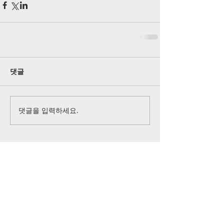
댓글
댓글을 입력하세요.
공식 SNS 페이지
©
2026-2027
All rights reserved by
Grace Christian
Church
of Lansdale