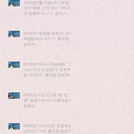
2026년 5월 31일 GCC 주일 온
라인 예배, 오전 10시 "하나님
과 동행하더니" ㅣ 창세기
(Genesis) 5:21-24
052426 "계속될 세족식" 요한
복음(John) 13:1-11, 홍대권 담
임목사
051026 어머니 주일예배 "그
녀는 거기 서 있었다" 요한복
음 19:25-27, 홍대권 담임목사
050626 수요기도회 "텅 빈 그
릇" 열왕기하 4:1-7, 홍대권 담
임목사
050326 "그러므로" 요한복음
(John) 11:5-6, 홍대권 담임목