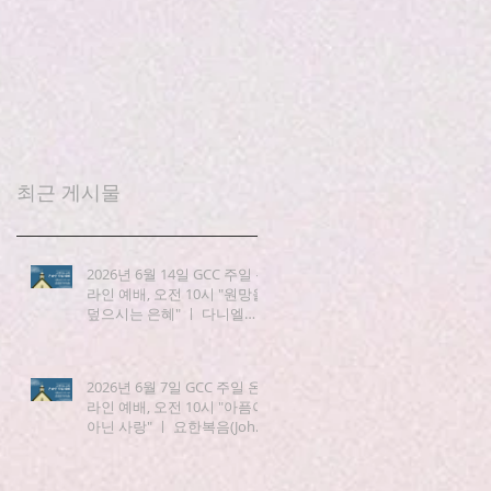
최근 게시물
2026년 6월 14일 GCC 주일 온
라인 예배, 오전 10시 "원망을
덮으시는 은혜" ㅣ 다니엘
(Daniel) 3:19-25
2026년 6월 7일 GCC 주일 온
라인 예배, 오전 10시 "아픔이
아닌 사랑" ㅣ 요한복음(John)
15:1-8