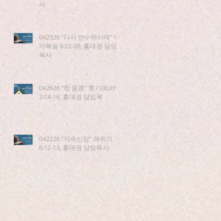
사
042926 "다시 안수하시매" 마
가복음 8:22-26, 홍대권 담임
목사
042626 "한 움큼" 룻기(Ruth)
2:14-16, 홍대권 담임목
042226 "지속신앙" 레위기
6:12-13, 홍대권 담임목사