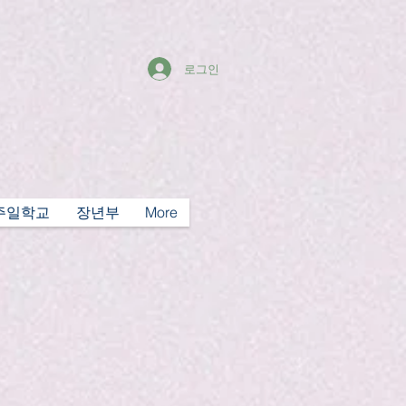
로그인
주일학교
장년부
More