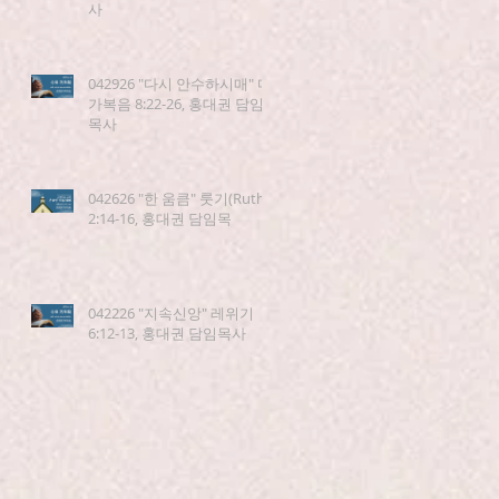
사
042926 "다시 안수하시매" 마
가복음 8:22-26, 홍대권 담임
목사
042626 "한 움큼" 룻기(Ruth)
2:14-16, 홍대권 담임목
042226 "지속신앙" 레위기
6:12-13, 홍대권 담임목사