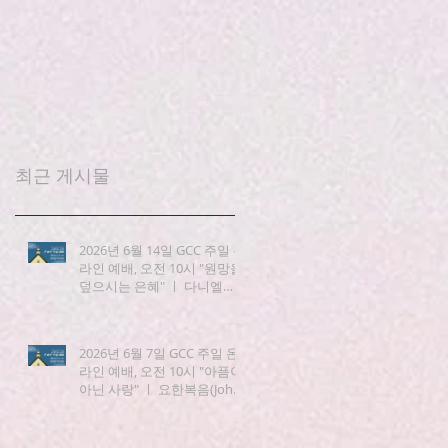
최근 게시물
2026년 6월 14일 GCC 주일 온
라인 예배, 오전 10시 "원망을
덮으시는 은혜" ㅣ 다니엘
(Daniel) 3:19-25
2026년 6월 7일 GCC 주일 온
라인 예배, 오전 10시 "아픔이
아닌 사랑" ㅣ 요한복음(John)
15:1-8