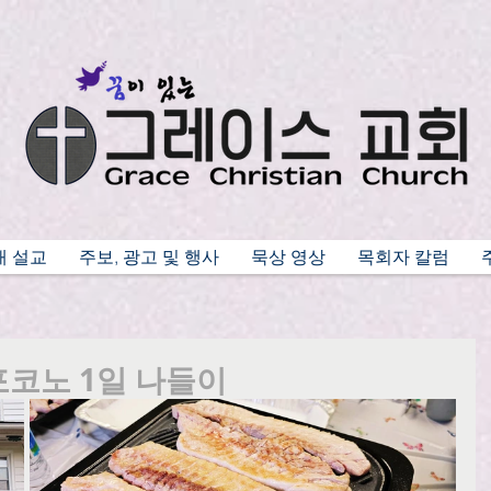
배 설교
주보, 광고 및 행사
묵상 영상
목회자 칼럼
 포코노 1일 나들이