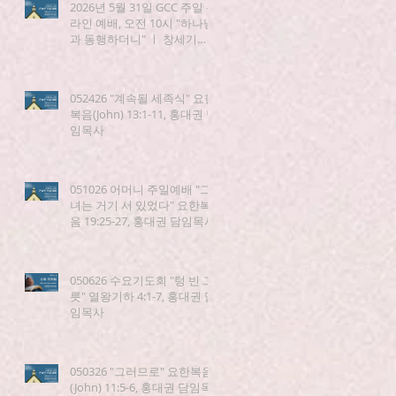
2026년 5월 31일 GCC 주일 온
라인 예배, 오전 10시 "하나님
과 동행하더니" ㅣ 창세기
(Genesis) 5:21-24
052426 "계속될 세족식" 요한
복음(John) 13:1-11, 홍대권 담
임목사
051026 어머니 주일예배 "그
녀는 거기 서 있었다" 요한복
음 19:25-27, 홍대권 담임목사
050626 수요기도회 "텅 빈 그
릇" 열왕기하 4:1-7, 홍대권 담
임목사
050326 "그러므로" 요한복음
(John) 11:5-6, 홍대권 담임목