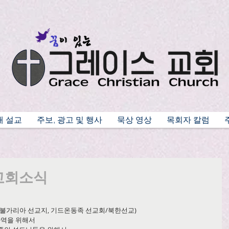
배 설교
주보, 광고 및 행사
묵상 영상
목회자 칼럼
 교회소식
회, 불가리아 선교지, 기드온동족 선교회/북한선교)
사 사역을 위해서