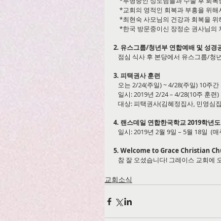
    *투병중인 성도님들과 수술 후 
    *교회의 영적인 회복과 부흥을 위해
    *최현숙 사모님의 건강과 회복을 
    *한국 방문중이신 장정순 권사님
2. 유스그룹/청년부 연합예배 및 성경
   점심 식사 후 본당에서 유스그룹/
3. 피택권사 훈련
   오는 2/24(주일) ~ 4/28(주일) 
   일시: 2019년 2/24 – 4/28(10주 훈
   대상: 피택권사(김혜정집사, 민영심
4. 랜스데일 연합한국학교 2019학
   일시: 2019년 2월 9일 – 5월 18일  
5. Welcome to Grace Christian Ch
   참 잘 오셨습니다! 그레이스 교회
교회소식