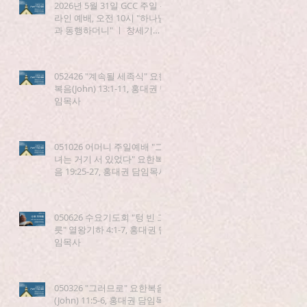
2026년 5월 31일 GCC 주일 온
라인 예배, 오전 10시 "하나님
과 동행하더니" ㅣ 창세기
(Genesis) 5:21-24
052426 "계속될 세족식" 요한
복음(John) 13:1-11, 홍대권 담
임목사
051026 어머니 주일예배 "그
녀는 거기 서 있었다" 요한복
음 19:25-27, 홍대권 담임목사
050626 수요기도회 "텅 빈 그
릇" 열왕기하 4:1-7, 홍대권 담
임목사
050326 "그러므로" 요한복음
(John) 11:5-6, 홍대권 담임목