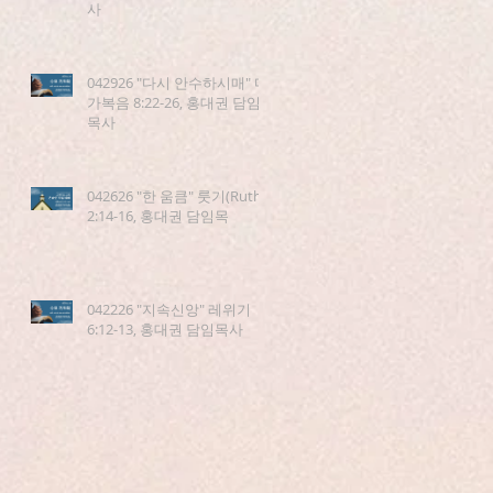
사
042926 "다시 안수하시매" 마
가복음 8:22-26, 홍대권 담임
목사
042626 "한 움큼" 룻기(Ruth)
2:14-16, 홍대권 담임목
042226 "지속신앙" 레위기
6:12-13, 홍대권 담임목사