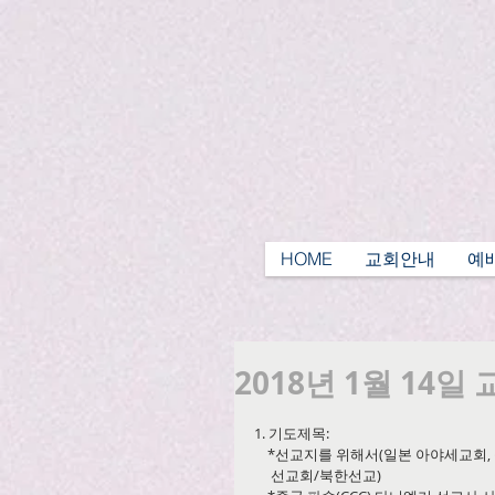
HOME
교회안내
예
2018년 1월 14일
1. 기도제목:
    *선교지를 위해서(일본 아야세교
     선교회/북한선교)