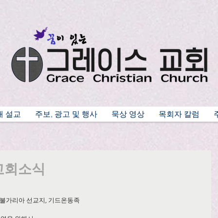
배 설교
주보, 광고 및 행사
묵상 영상
목회자 칼럼
 교회소식
회, 불가리아 선교지, 기드온동족