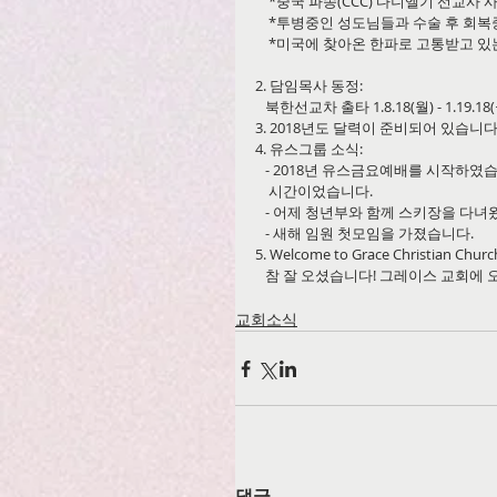
    *중국 파송(CCC) 다니엘기 선교
    *투병중인 성도님들과 수술 후 
    *미국에 찾아온 한파로 고통받고
2. 담임목사 동정:
   북한선교차 출타 1.8.18(월) - 1.19.18
3. 2018년도 달력이 준비되어 있습니다
4. 유스그룹 소식:
   - 2018년 유스금요예배를 시작하
    시간이었습니다.
   - 어제 청년부와 함께 스키장을 다
   - 새해 임원 첫모임을 가졌습니다.
5. Welcome to Grace Christian Churc
   참 잘 오셨습니다! 그레이스 교회
교회소식
댓글