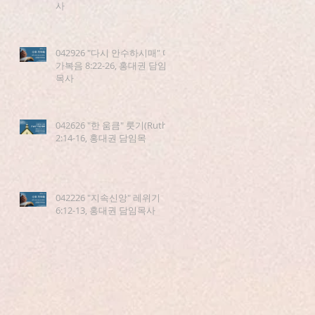
사
042926 "다시 안수하시매" 마
가복음 8:22-26, 홍대권 담임
목사
042626 "한 움큼" 룻기(Ruth)
2:14-16, 홍대권 담임목
042226 "지속신앙" 레위기
6:12-13, 홍대권 담임목사