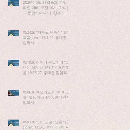
2026년 5월 31일 GCC 주일 온
라인 예배, 오전 10시 "하나님
과 동행하더니" ㅣ 창세기
(Genesis) 5:21-24
052426 "계속될 세족식" 요한
복음(John) 13:1-11, 홍대권 담
임목사
051026 어머니 주일예배 "그
녀는 거기 서 있었다" 요한복
음 19:25-27, 홍대권 담임목사
050626 수요기도회 "텅 빈 그
릇" 열왕기하 4:1-7, 홍대권 담
임목사
050326 "그러므로" 요한복음
(John) 11:5-6, 홍대권 담임목