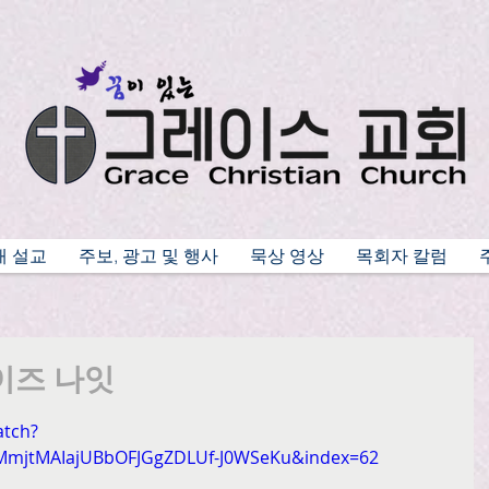
배 설교
주보, 광고 및 행사
묵상 영상
목회자 칼럼
레이즈 나잇
atch?
MmjtMAIajUBbOFJGgZDLUf-J0WSeKu&index=62