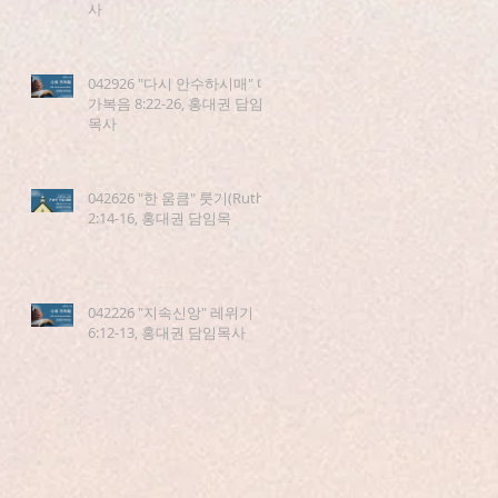
사
042926 "다시 안수하시매" 마
가복음 8:22-26, 홍대권 담임
목사
042626 "한 움큼" 룻기(Ruth)
2:14-16, 홍대권 담임목
042226 "지속신앙" 레위기
6:12-13, 홍대권 담임목사