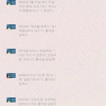
2026년 5월 31일 GCC 주일 온
라인 예배, 오전 10시 "하나님
과 동행하더니" ㅣ 창세기
(Genesis) 5:21-24
052426 "계속될 세족식" 요한
복음(John) 13:1-11, 홍대권 담
임목사
051026 어머니 주일예배 "그
녀는 거기 서 있었다" 요한복
음 19:25-27, 홍대권 담임목사
050626 수요기도회 "텅 빈 그
릇" 열왕기하 4:1-7, 홍대권 담
임목사
050326 "그러므로" 요한복음
(John) 11:5-6, 홍대권 담임목