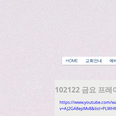
HOME
교회안내
예
102122 금요 프
https://www.youtube.com/w
v=AJ2GA8epMv8&list=PLWH