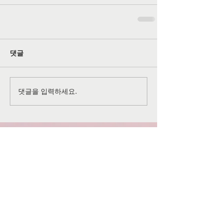
댓글
댓글을 입력하세요.
공식 SNS 페이지
©
2026-2027
All rights reserved by
Grace Christian
Church
of Lansdale
Grace Christian Church(KPCA) l 30 W Mt Vernon St.
Lansdale, PA 19446 l
267-736-3920
l