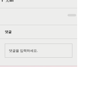
댓글
댓글을 입력하세요.
공식 SNS 페이지
©
2026-2027
All rights reserved by
Grace Christian
Church
of Lansdale