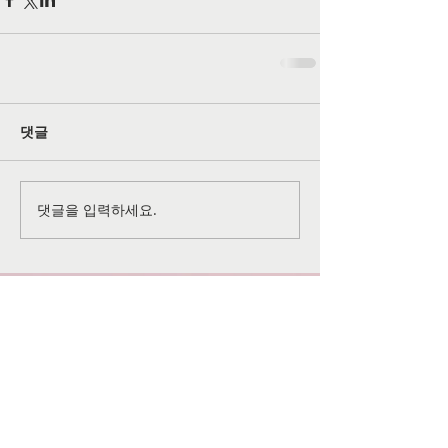
댓글
댓글을 입력하세요.
공식 SNS 페이지
©
2026-2027
All rights reserved by
Grace Christian
Church
of Lansdale