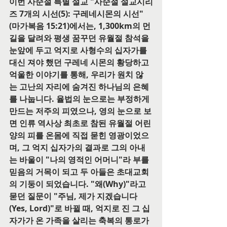
이번 사순절 특별 설교 "사순절 설교시리
즈 7개의 시선(5): 구레네시몬의 시선"
(마가복음 15:21)에서는, 1,300km의 먼 
길을 달려와 평생 꿈꾸던 유월절 참석을 
눈앞에 두고 억지로 사형수의 십자가를 
대신 져야 했던 구레네 시몬의 황당하고 
억울한 이야기를 통해, 우리가 원치 않
는 고난의 자리에 숨겨진 하나님의 은혜
를 나눕니다. 율법의 눈으로는 부정하게 
만드는 저주의 피였으나, 영의 눈으로 보
면 인류 역사상 최초로 참된 유월절 어린 
양의 피를 온몸에 직접 묻힌 영광이었으
며, 그 억지 십자가의 결과로 그의 아내
는 바울이 "나의 영적인 어머니"라 부를 
믿음의 거목이 되고 두 아들은 초대교회
의 기둥이 되었습니다. "왜(Why)"라고 
묻던 질문이 "주님, 제가 지겠습니다
(Yes, Lord)"로 바뀔 때, 억지로 진 그 십
자가가 온 가족을 살리는 축복의 통로가 