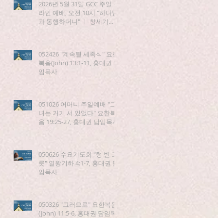
2026년 5월 31일 GCC 주일 온
라인 예배, 오전 10시 "하나님
과 동행하더니" ㅣ 창세기
(Genesis) 5:21-24
052426 "계속될 세족식" 요한
복음(John) 13:1-11, 홍대권 담
임목사
051026 어머니 주일예배 "그
녀는 거기 서 있었다" 요한복
음 19:25-27, 홍대권 담임목사
050626 수요기도회 "텅 빈 그
릇" 열왕기하 4:1-7, 홍대권 담
임목사
050326 "그러므로" 요한복음
(John) 11:5-6, 홍대권 담임목