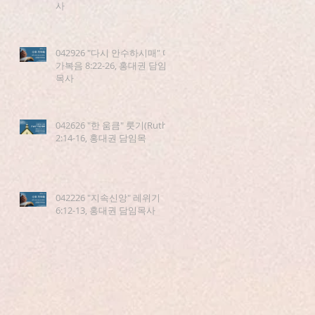
사
042926 "다시 안수하시매" 마
가복음 8:22-26, 홍대권 담임
목사
042626 "한 움큼" 룻기(Ruth)
2:14-16, 홍대권 담임목
042226 "지속신앙" 레위기
6:12-13, 홍대권 담임목사