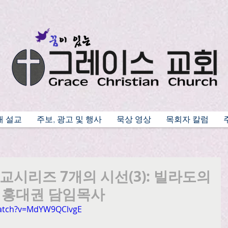
배 설교
주보, 광고 및 행사
묵상 영상
목회자 칼럼
 설교시리즈 7개의 시선(3): 빌라도의
26, 홍대권 담임목사
watch?v=MdYW9QClvgE